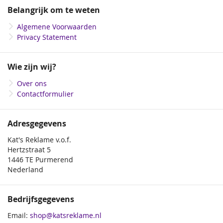
onze
Belangrijk om te weten
nieuwsbrief
Algemene Voorwaarden
Privacy Statement
Wie zijn wij?
Over ons
Contactformulier
Adresgegevens
Kat's Reklame v.o.f.
Hertzstraat 5
1446 TE Purmerend
Nederland
Bedrijfsgegevens
Email:
shop@katsreklame.nl