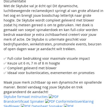
Documentatie
Met de Skytube val je écht op! Dit dynamische,
luchtbewegende reclameobject springt al van grote afstand in
het oog en brengt jouw boodschap letterlijk naar grote
hoogte. De Skytube wordt compleet geleverd met blower
zodat hij meteen gereed is om te gebruiken. Het doek is
gemaakt van soepel spinakerdoek en kan full-color worden
bedruk waardoor je extra zichtbaarheid creëert voor jouw
merk of actie. De Skytube is uitermate geschikt voor
bedrijfspanden, winkelstraten, promotionele events, beurzen
of open dagen waar je aandacht wilt trekken.
✅ Full-color bedrukking voor maximale visuele impact
✅ Keuze uit 6 m, 7 m of 8 m hoogte
✅ Compleet geleverd met blower
✅ Ideaal voor buitenlocaties, evenementen en promoties
Maak jouw merk zichtbaar op een dynamische en opvallende
manier. Bestel vandaag nog jouw Skytube en trek
gegarandeerd de aandacht!
Skytube formaat instructies
Brandcertificaat Spinaker
Conformiteitsverklaring
SkyBlower
Datasheet Spinakar