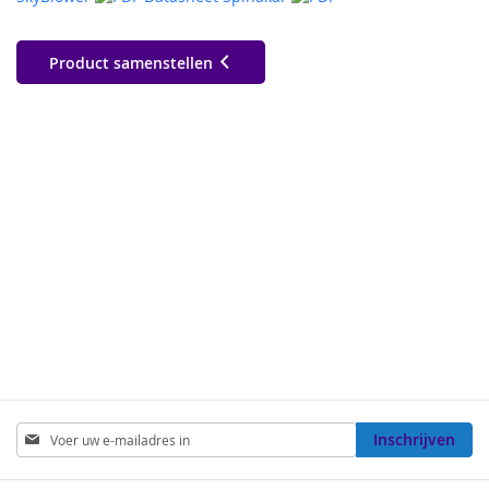
Product samenstellen
Abonneer
Inschrijven
u
op