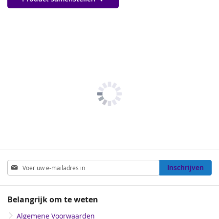
Abonneer
Inschrijven
u
op
onze
Belangrijk om te weten
nieuwsbrief
Algemene Voorwaarden