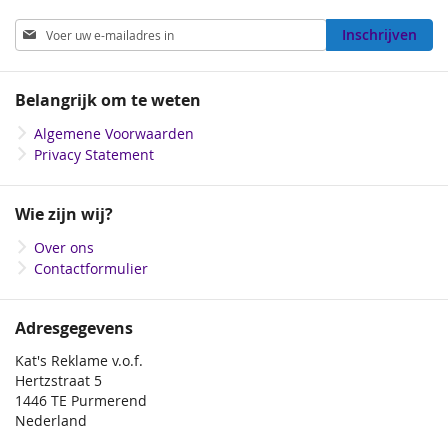
Abonneer
Inschrijven
u
op
onze
Belangrijk om te weten
nieuwsbrief
Algemene Voorwaarden
Privacy Statement
Wie zijn wij?
Over ons
Contactformulier
Adresgegevens
Kat's Reklame v.o.f.
Hertzstraat 5
1446 TE Purmerend
Nederland