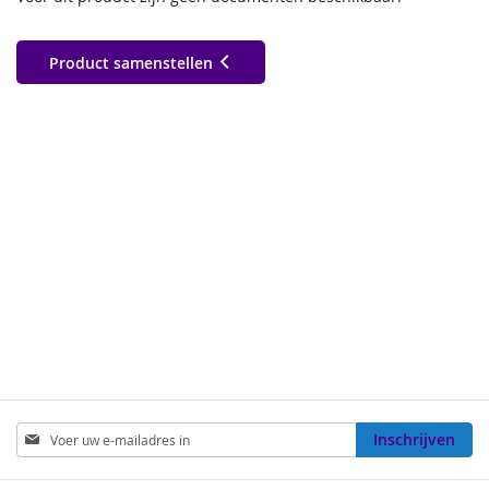
Product samenstellen
Abonneer
Inschrijven
u
op