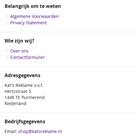
onze
Belangrijk om te weten
nieuwsbrief
Algemene Voorwaarden
Privacy Statement
Wie zijn wij?
Over ons
Contactformulier
Adresgegevens
Kat's Reklame v.o.f.
Hertzstraat 5
1446 TE Purmerend
Nederland
Bedrijfsgegevens
Email:
shop@katsreklame.nl