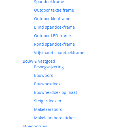
Spandoekframe
Outdoor textielframe
Outdoor klopframe
Blind spandoekframe
Outdoor LED-frame
Rond spandoekframe
Vrijstaand spandoekframe
Bouw & vastgoed
Bewegwijzering
Bouwbord
Bouwhekdoek
Bouwhekdoek op maat
Steigerdoeken
Makelaarsbord
Makelaarsbordsticker
Stoepborden