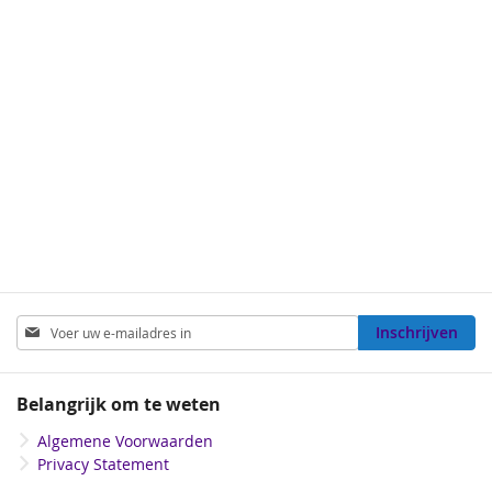
Abonneer
Inschrijven
u
op
onze
Belangrijk om te weten
nieuwsbrief
Algemene Voorwaarden
Privacy Statement