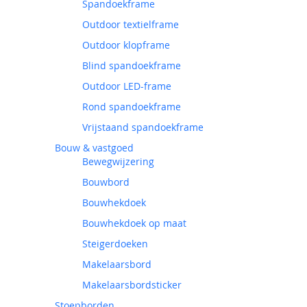
Spandoekframe
Outdoor textielframe
Outdoor klopframe
Blind spandoekframe
Outdoor LED-frame
Rond spandoekframe
Vrijstaand spandoekframe
Bouw & vastgoed
Bewegwijzering
Bouwbord
Bouwhekdoek
Bouwhekdoek op maat
Steigerdoeken
Makelaarsbord
Makelaarsbordsticker
Stoepborden