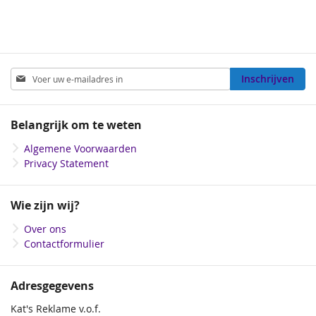
Abonneer
Inschrijven
u
op
onze
Belangrijk om te weten
nieuwsbrief
Algemene Voorwaarden
Privacy Statement
Wie zijn wij?
Over ons
Contactformulier
Adresgegevens
Kat's Reklame v.o.f.