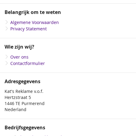
op
onze
Belangrijk om te weten
nieuwsbrief
Algemene Voorwaarden
Privacy Statement
Wie zijn wij?
Over ons
Contactformulier
Adresgegevens
Kat's Reklame v.o.f.
Hertzstraat 5
1446 TE Purmerend
Nederland
Bedrijfsgegevens